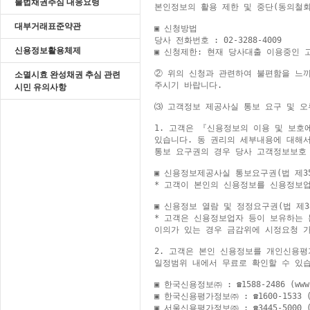
불법채권추심 대응요령
본인정보의 활용 제한 및 중단(동의철회
대부거래표준약관
▣ 신청방법

당사 전화번호 : 02-3288-4009

신용정보활용체제
▣ 신청제한: 현재 당사대출 이용중인 고
② 위의 신청과 관련하여 불편함을 느끼
소멸시효 완성채권 추심 관련
주시기 바랍니다.

시민 유의사항
⑶ 고객정보 제공사실 통보 요구 및 오
1. 고객은 『신용정보의 이용 및 보호
있습니다. 동 권리의 세부내용에 대해서
통보 요구권의 경우 당사 고객정보보호 
▣ 신용정보제공사실 통보요구권(법 제35
* 고객이 본인의 신용정보를 신용정보업
▣ 신용정보 열람 및 정정요구권(법 제38
* 고객은 신용정보업자 등이 보유하는 
이의가 있는 경우 금감위에 시정요청 가
2. 고객은 본인 신용정보를 개인신용평
일정범위 내에서 무료로 확인할 수 있습
▣ 한국신용정보㈜ : ☎1588-2486 (www.n
▣ 한국신용평가정보㈜ : ☎1600-1533 (ww
▣ 서울신용평가정보㈜ : ☎3445-5000 (ww