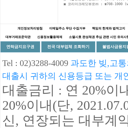
개인정보처리방침
이메일주소 무단 수집거부
책임의 한계와 법적고지
대부거래표준약관
신용정보활용체제
소멸시효 완성채권 추심 관련 시민 유의사
연락금지요구권
전국 대부업체 조회하기
불법사금융지
Tel :
02)3288-4009
과도한 빚,고통
대출시 귀하의 신용등급 또는 개
대출금리 :
연 20%
이
20%
이내(단, 2021.07
신, 연장되는 대부계약부터