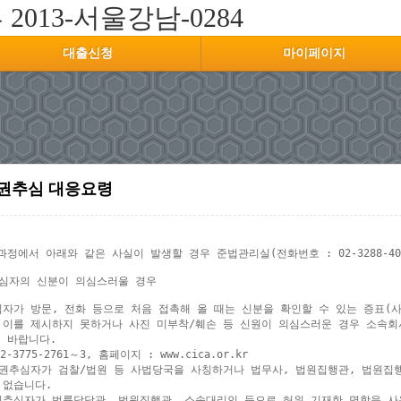
부
2013-서울강남-0284
대출신청
마이페이지
권추심 대응요령
과정에서 아래와 같은 사실이 발생할 경우 준법관리실(전화번호 : 02-3288-4
추심자의 신분이 의심스러울 경우

심자가 방문, 전화 등으로 처음 접촉해 올 때는 신분을 확인할 수 있는 증표(
 이를 제시하지 못하거나 사진 미부착/훼손 등 신원이 의심스러운 경우 소속회
 바랍니다.

2-3775-2761～3, 홈페이지 : www.cica.or.kr

채권추심자가 검찰/법원 등 사법당국을 사칭하거나 법무사, 법원집행관, 법원집행
없습니다.

권추심자가 법률담당관, 법원집행관, 소송대리인 등으로 허위 기재한 명함을 사