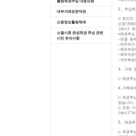
불법채권추심 대응요령
2. 추심
대부거래표준약관
□ 본인의
신용정보활용체제
요청(전화
(예시) 
소멸시효 완성채권 추심 관련
<채권추심
시민 유의사항
-판결 등
-채무자가
-채무부존
-채무자로
-개인회생
3. 가족
□ 채권추
4.가족에
□ 채권추
없습니다.

□ 또한 
(예시)“
5. 채권
□ 채권추