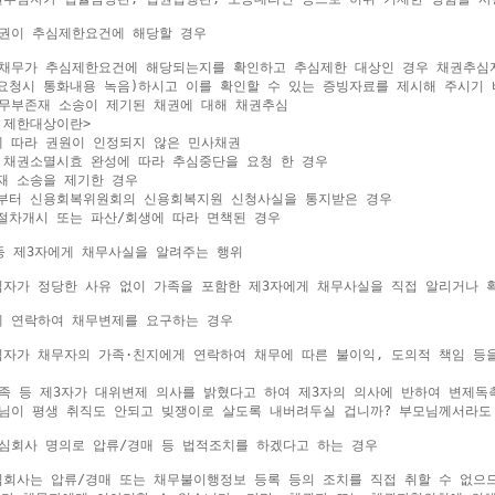
채권이 추심제한요건에 해당할 경우

 채무가 추심제한요건에 해당되는지를 확인하고 추심제한 대상인 경우 채권추심자
요청시 통화내용 녹음)하시고 이를 확인할 수 있는 증빙자료를 제시해 주시기 바
채무부존재 소송이 제기된 채권에 대해 채권추심

 제한대상이란>

에 따라 권원이 인정되지 않은 민사채권

 채권소멸시효 완성에 따라 추심중단을 요청 한 경우

재 소송을 제기한 경우

부터 신용회복위원회의 신용회복지원 신청사실을 통지받은 경우

절차개시 또는 파산/회생에 따라 면책된 경우

 등 제3자에게 채무사실을 알려주는 행위

심자가 정당한 사유 없이 가족을 포함한 제3자에게 채무사실을 직접 알리거나 확
게 연락하여 채무변제를 요구하는 경우

심자가 채무자의 가족·친지에게 연락하여 채무에 따른 불이익, 도의적 책임 등을
가족 등 제3자가 대위변제 의사를 밝혔다고 하여 제3자의 의사에 반하여 변제독촉
따님이 평생 취직도 안되고 빚쟁이로 살도록 내버려두실 겁니까? 부모님께서라도
추심회사 명의로 압류/경매 등 법적조치를 하겠다고 하는 경우

심회사는 압류/경매 또는 채무불이행정보 등록 등의 조치를 직접 취할 수 없으