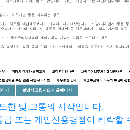
가 채무자에게 이야기할 수 없습니다. 다만, 채권자 또는 채권자협의회에 의해


추심자가 채무대납 등을 제의하는 경우

심자가 채무를 대납해주겠다고 제의하거나, 대부업자, 카드깡/사채업자 등을 통
권추심자가 자신의 자금으로 채무를 변제한 후 채무자에게 고리의 이자를 요구

자 또는 채권추심회사명의 계좌이외의 계좌로 입금을 요구하는 경우

거부
책임의 한계와 법적고지
고객권리안내문
채권추심업무처리절차안내문
 완성채권 추심 관련 시민 유의사항
채무조정 안내
채권추심자의 의무와 추심에 관
회하기
불법사금융지킴이 홈페이지
도한 빚,고통의 시작입니다.
등급 또는 개인신용평점이 하락할 