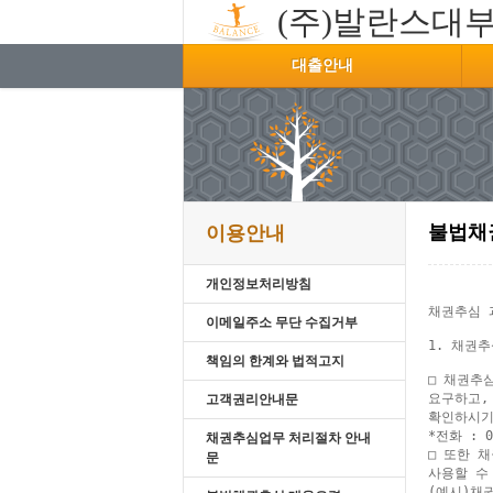
(주)발란스대
대출안내
불법채
이용안내
개인정보처리방침
채권추심 
이메일주소 무단 수집거부
1. 채권
책임의 한계와 법적고지
□ 채권추
요구하고,
고객권리안내문
확인하시기
*전화 : 0
채권추심업무 처리절차 안내
□ 또한 
문
사용할 수 
(예시)채