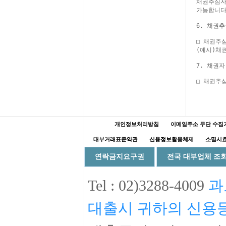
채권추심자
가능합니다.
6. 채권
□ 채권추
(예시)채
7. 채권
개인정보처리방침
이메일주소 무단 수집
대부거래표준약관
신용정보활용체제
소멸시효
연락금지요구권
전국 대부업체 조
Tel :
02)3288-4009
과
대출시 귀하의 신용