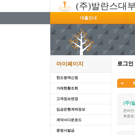
(주)발란스대
대출안내
로그인
마이페이지
한도증액신청
거래현황조회
고객정보변경
(주
입금은행계좌정보
온라인
회원로
계약서다운로드
증명서발급