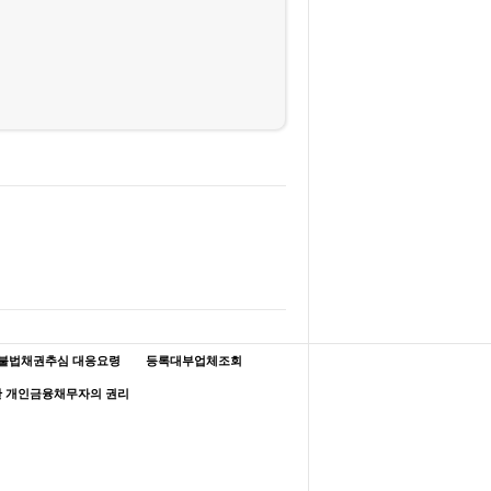
불법채권추심 대응요령
등록대부업체조회
한 개인금융채무자의 권리