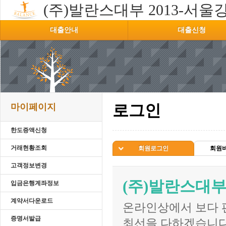
(주)발란스대부
2013-서울강
대출안내
대출신청
마이페이지
로그인
한도증액신청
거래현황조회
회원로그인
회원
고객정보변경
(주)발란스대
입금은행계좌정보
계약서다운로드
온라인상에서 보다 
증명서발급
최선을 다하겠습니다