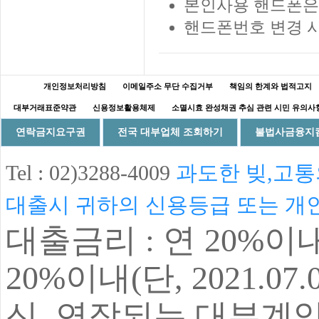
본인사용 핸드폰은
핸드폰번호 변경 
개인정보처리방침
이메일주소 무단 수집거부
책임의 한계와 법적고지
대부거래표준약관
신용정보활용체제
소멸시효 완성채권 추심 관련 시민 유의사
연락금지요구권
전국 대부업체 조회하기
불법사금융지
Tel :
02)3288-4009
과도한 빚,고통
대출시 귀하의 신용등급 또는 개
대출금리 :
연 20%
이
20%
이내(단, 2021.07
신, 연장되는 대부계약부터